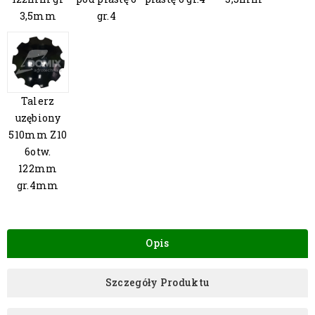
3,5mm
gr.4
Talerz
uzębiony
510mm Z10
6otw.
122mm
gr.4mm
Opis
Szczegóły Produktu