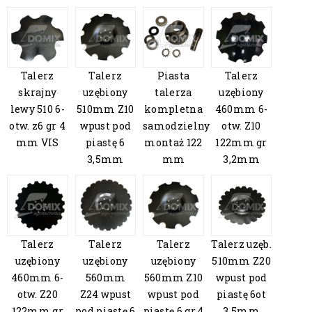
Talerz
Talerz
Piasta
Talerz
skrajny
uzębiony
talerza
uzębiony
lewy 510 6-
510mm Z10
kompletna
460mm 6-
otw. z6 gr 4
wpust pod
samodzielny
otw. Z10
mm VIS
piastę 6
montaż 122
122mm gr
3,5mm
mm
3,2mm
Talerz
Talerz
Talerz
Talerz uzęb.
uzębiony
uzębiony
uzębiony
510mm Z20
460mm 6-
560mm
560mm Z10
wpust pod
otw. Z20
Z24 wpust
wpust pod
piastę 6ot
122mm gr
pod piastę 6
piastę 6 gr.4
3,5mm