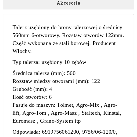
Akcesoria
Talerz uzębiony do brony talerzowej o średnicy
560mm
6-otworowy.
Rozstaw otworów 122mm.
Część wykonana ze stali borowej. Producent
Włochy.
Typ talerza:
uzębiony 10 zębów
Ś
rednica talerza (mm):
560
Rozstaw mi
ę
dzy otworami (mm):
122
Grubo
ść
(mm):
4
Ilo
ść
otworów:
6
Pasuje do maszyn
:
Tolmet, Agro-Mix , Agro-
lift, Agro-Tom , Agro-Masz , Staltech, Kinstal,
Euromasz , Grano-System itp
Odpowiada:
6919756061200, 9756/06-120/0,