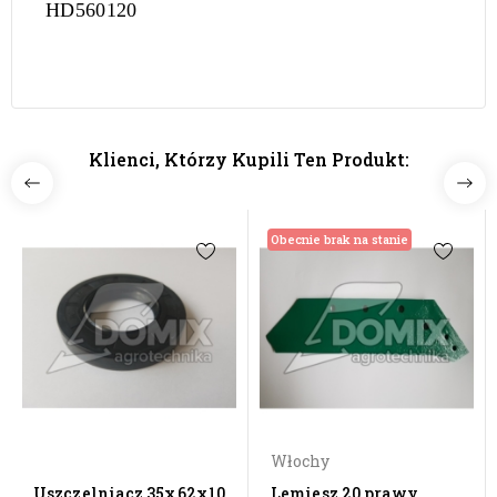
HD560120
Klienci, Którzy Kupili Ten Produkt:
Obecnie brak na stanie
Włochy
Uszczelniacz 35x62x10
Lemiesz 20 prawy