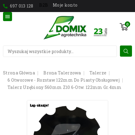
Moje konto
B2B
697 013 128

0
Strona Główna
Brona Talerzowa
Talerze
6 Otworowe - Rozstaw 122mm Do Piasty Obsługowej
Talerz Uzębiony 560mm Z10 6-Otw. 122mm Gr.4mm
Łap okazje!
Łap okazje!