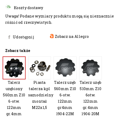
Koszty dostawy
Uwaga! Podane wymiary produktu mogą się nieznacznie
różnić od rzeczywistych.
Zobacz na Allegro
Udostępnij
Zobacz także
Talerz
Piasta
Talerz uzęb
Talerz uzęb
uzębiony
talerza kpl
560mm Z10
510mm Z10
560mm Z10
samodzielny
6-otw.
6otw.
6-otw.
montaż
122mm
122mm
122mm
M22x1,5
gr4mm
gr.4mm
gr.4mm
1904-22M
1904-20M