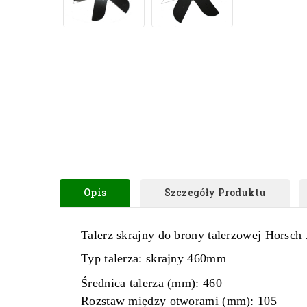
Opis
Szczegóły Produktu
Talerz skrajny do brony talerzowej Horsch
Typ talerza:
skrajny 460mm
Średnica talerza (mm):
460
Rozstaw między otworami (mm):
105