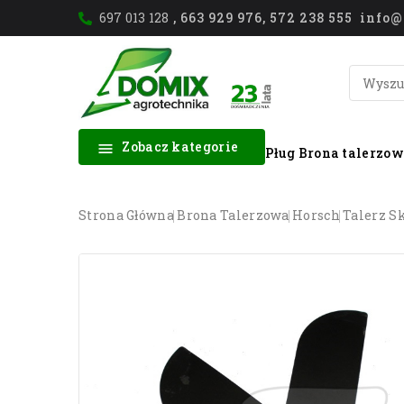
697 013 128
, 663 929 976, 572 238 555 inf
Zobacz kategorie

Pług
Brona talerzo
Strona Główna
Brona Talerzowa
Horsch
Talerz S