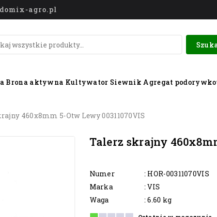
o@domix-agro.pl
Szuka
wa
Brona aktywna
Kultywator
Siewnik
Agregat podorywk
krajny 460x8mm 5-Otw Lewy 00311070VIS
Talerz skrajny 460x8m
Numer
: HOR-00311070VIS
Marka
: VIS
Waga
: 6.60 kg