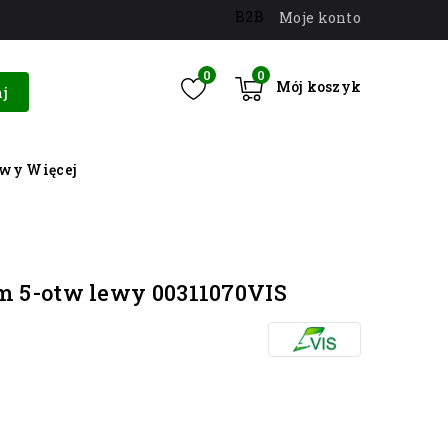
B2B
Moje konto
0
0
Mój koszyk
j
owy
Więcej
m 5-otw lewy 00311070VIS