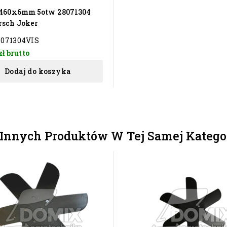
 460x6mm 5otw 28071304
rsch Joker
071304VIS
zł
brutto
Dodaj do koszyka
 Innych Produktów W Tej Samej Kategor