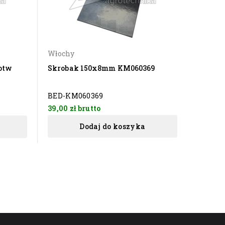
Włochy
UE
otw
Skrobak 150x8mm KM060369
Obudow
TBT.H.
BED-KM060369
AM-CE
39,00 zł
brutto
246,00 
Dodaj do koszyka