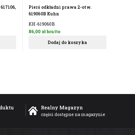
617106,
Pierś odkładni prawa 2-otw.
Listwa 
619060B Kuhn
H04046
KH-619060B
KH-H0
86,00 zł
brutto
126,00 
Dodaj do koszyka
duktu
Realny Magazyn
części dostępne na magazynie