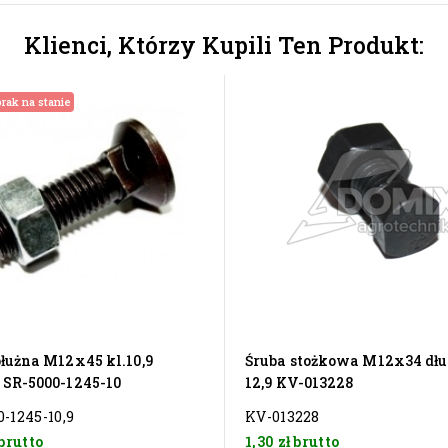
Klienci, Którzy Kupili Ten Produkt:
rak na stanie
płużna M12x45 kl.10,9
Śruba stożkowa M12x34 dłut
 SR-5000-1245-10
12,9 KV-013228
-1245-10,9
KV-013228
brutto
1,30 zł
brutto