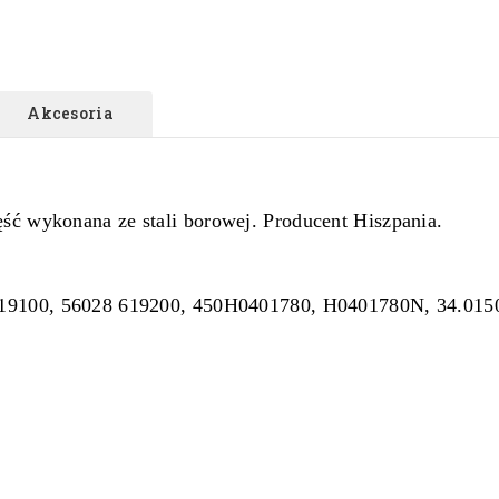
Akcesoria
ść wykonana ze stali borowej. Producent Hiszpania.
19100, 56028 619200, 450H0401780, H0401780N, 34.015