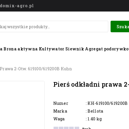
o@domix-agro.pl
Szuka
wa
Brona aktywna
Kultywator
Siewnik
Agregat podorywk
 Prawa 2-Otw. 619100/619200B Kuhn
Pierś odkładni prawa 2
Numer
: KH-619100/619200B
Marka
: Bellota
Waga
: 1.40 kg