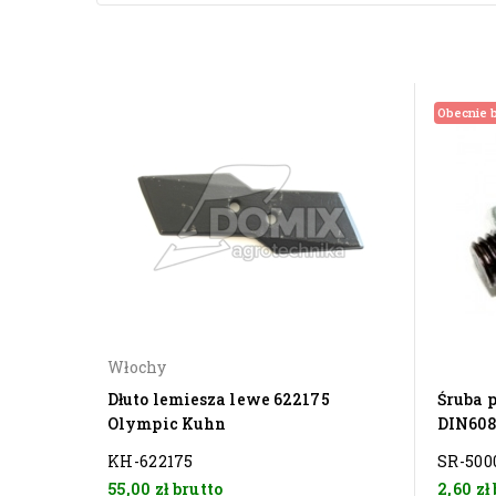
Obecnie b
Włochy
Dłuto lemiesza lewe 622175
Śruba 
Olympic Kuhn
DIN608
KH-622175
SR-5000
55,00 zł
brutto
2,60 zł