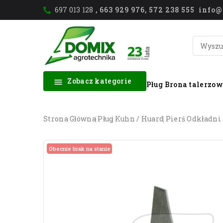
697 013 128
, 663 929 976, 572 238 555 inf
Zobacz kategorie

Pług
Brona talerzo
Strona Główna
Pług
Kuhn / Huard
Pierś Odkładni
Obecnie brak na stanie
Obecnie brak na stanie