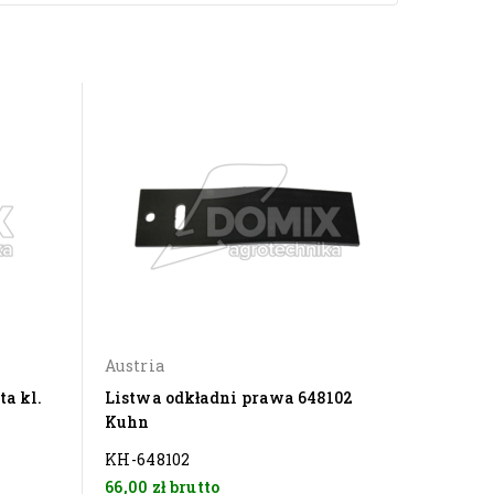
Austria
Włochy
a kl.
Listwa odkładni prawa 648102
Odkład
Kuhn
619127
KH-648102
KH-619
66,00 zł
brutto
87,00 z