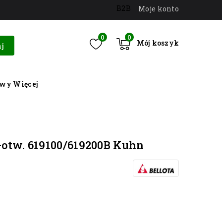
B2B
Moje konto
0
0
Mój koszyk
j
owy
Więcej
-otw. 619100/619200B Kuhn