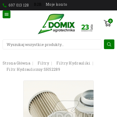
Moje konto
B2B
697 013 128

0
Strona Główna
Filtry
Filtry Hydrauliki
Filtr Hydrauliczny SH52289