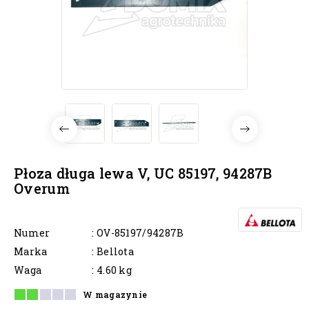
Płoza długa lewa V, UC 85197, 94287B
Overum
Numer
: OV-85197/94287B
Marka
: Bellota
Waga
: 4.60 kg
W magazynie