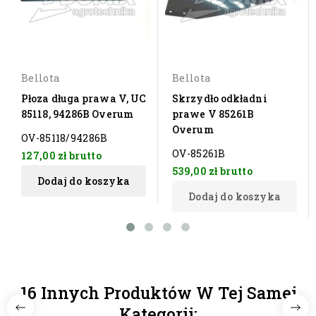
Bellota
Bellota
Płoza długa prawa V, UC
Skrzydło odkładni
85118, 94286B Overum
prawe V 85261B
Overum
OV-85118/94286B
OV-85261B
127,00 zł
brutto
539,00 zł
brutto
Dodaj do koszyka
Dodaj do koszyka
16 Innych Produktów W Tej Samej
Kategorii: