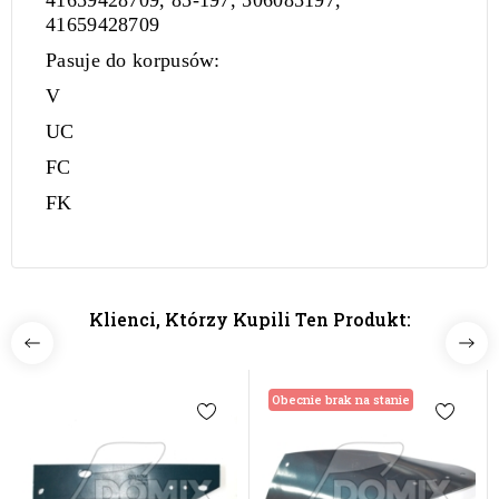
41659428709, 85-197, 506085197,
41659428709
Pasuje do korpusów:
V
UC
FC
FK
Klienci, Którzy Kupili Ten Produkt:
Obecnie brak na stanie