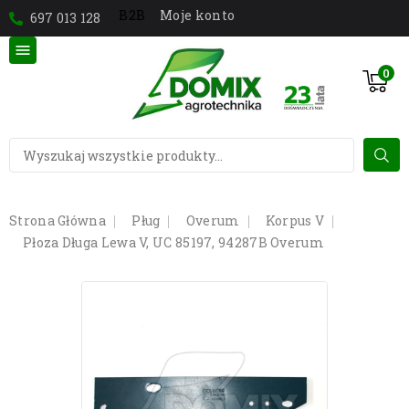
Moje konto
B2B
697 013 128

0
Strona Główna
Pług
Overum
Korpus V
Płoza Długa Lewa V, UC 85197, 94287B Overum