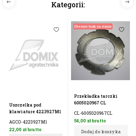
Kategorii:
Obecnie brak na stanie
Przekładka tarczki
6005020967 CL
Uszczelka pod
klawiature 4223927M1
CL-6005020967CL
54,00 zł
brutto
AGCO-4223927M1
22,00 zł
brutto
Dodaj do koszyka