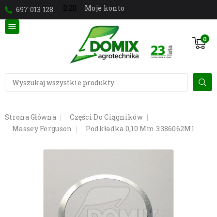
Moje konto
B2B
697 013 128

0
Strona Główna
Części Do Ciągników
Massey Ferguson
Podkładka 0,10 Mm 3386062M1