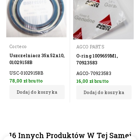
Corteco
AGCO PARTS
Uszczelniacz 35x52x10,
O-ring 1009659M1,
01029158B
70923583
USC-01029158B
AGCO-70923583
78,00 zł
brutto
16,00 zł
brutto
Dodaj do koszyka
Dodaj do koszyka
16 Innych Produktów W Tej Samej