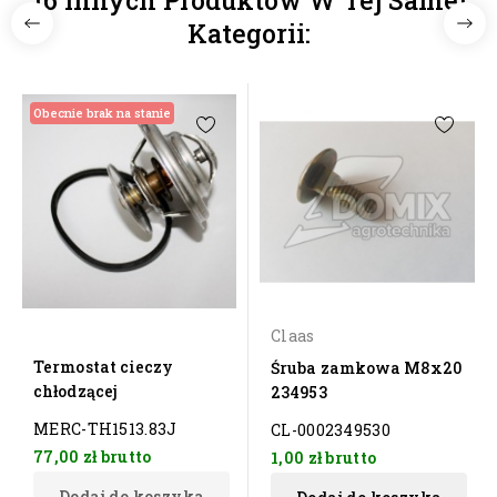
16 Innych Produktów W Tej Samej
Kategorii:
Obecnie brak na stanie
Claas
Termostat cieczy
Śruba zamkowa M8x20
chłodzącej
234953
MERC-TH1513.83J
CL-0002349530
77,00 zł
brutto
1,00 zł
brutto
Dodaj do koszyka