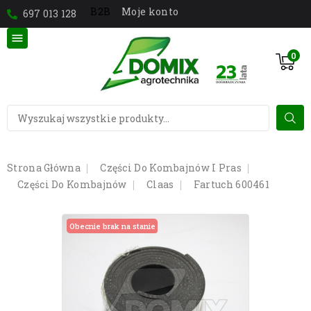
Moje konto
B2B
697 013 128

0
Strona Główna
Części Do Kombajnów I Pras
Części Do Kombajnów
Claas
Fartuch 600461
Obecnie brak na stanie
Obecnie brak na stanie