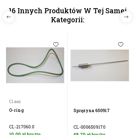
16 Innych Produktów W Tej Samej
Kategorii:
Claas
O-ring
Sprężyna 650917
CL-217060.0
CL-0006509170
10,00 zł
brutto
48,70 zł
brutto