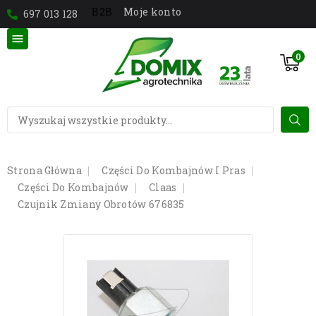
Moje konto
B2B
697 013 128

0
Strona Główna
Części Do Kombajnów I Pras
Części Do Kombajnów
Claas
Czujnik Zmiany Obrotów 676835