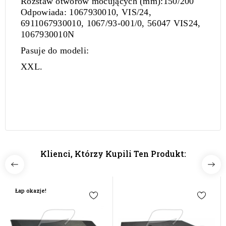
Rozstaw otworów mocujących (mm)
:150/200
Odpowiada:
1067930010, VIS/24,
6911067930010, 1067/93-001/0, 56047 VIS24,
1067930010N
Pasuje do modeli:
XXL.
Klienci, Którzy Kupili Ten Produkt:
Łap okazje!