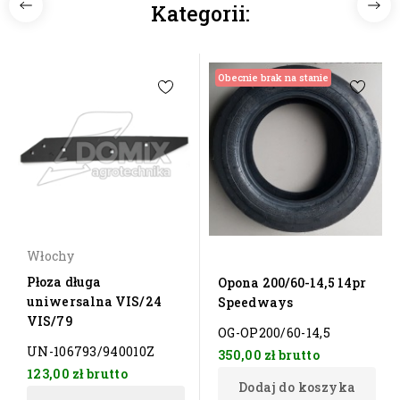
Kategorii:
Obecnie brak na stanie
Włochy
Płoza długa
Opona 200/60-14,5 14pr
uniwersalna VIS/24
Speedways
VIS/79
OG-OP200/60-14,5
UN-106793/940010Z
350,00 zł
brutto
123,00 zł
brutto
Dodaj do koszyka