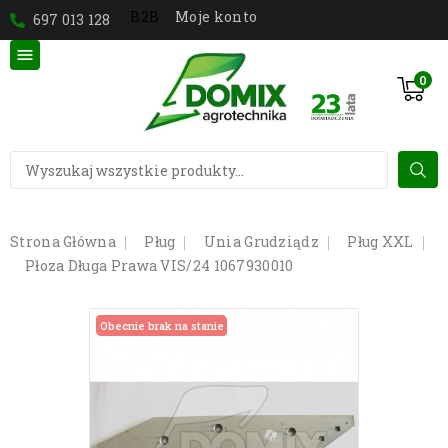
Moje konto
B2B
697 013 128

0
Strona Główna
Pług
Unia Grudziądz
Pług XXL
Płoza Długa Prawa VIS/24 1067930010
Obecnie brak na stanie
Obecnie brak na stanie