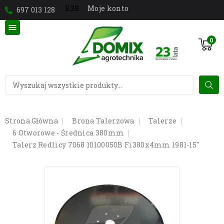
Moje konto
B2B
697 013 128

0
Strona Główna
Brona Talerzowa
Talerze
6 Otworowe - Średnica 380mm
Talerz Redlicy 7068 10100050B Fi380x4mm 1981-15"