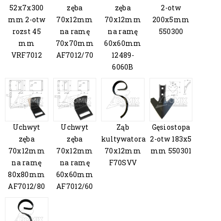
52x7x300
zęba
zęba
2-otw
mm 2-otw
70x12mm
70x12mm
200x5mm
rozst 45
na ramę
na ramę
550300
mm
70x70mm
60x60mm
VRF7012
AF7012/70
12489-
6060B
Uchwyt
Uchwyt
Ząb
Gęsiostopa
zęba
zęba
kultywatora
2-otw 183x5
70x12mm
70x12mm
70x12mm
mm 550301
na ramę
na ramę
F70SVV
80x80mm
60x60mm
AF7012/80
AF7012/60