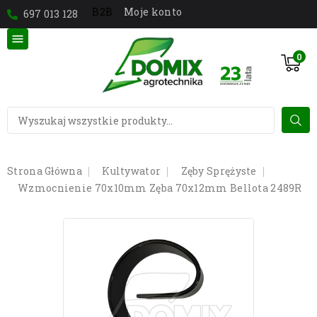
Moje konto
B2B
697 013 128

0
Strona Główna
Kultywator
Zęby Sprężyste
Wzmocnienie 70x10mm Zęba 70x12mm Bellota 2489R