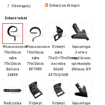
Zobacz na Allegro
Udostępnij
Zobacz także
Wzmocnienie
Wzmocnienie
Uchwyt
Gęsiostopa
70x10mm
70x10mm
zęba
2-otw z
zęba
zęba
70x12+70x10mm
węglikiem
70x12mm
70x12mm
na ramę
spiekanym
Bellota
RF70RV
60x60
200mm HV
2489R
AF7012/60R
Redliczka
Uchwyt
Uchwyt
Gęsiostopa