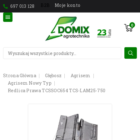
Moje konto
B2B
697 013 128

0
Strona Główna
Głębosz
Agrisem
Agrisem Nowy Typ
Redlica Prawa TCSSOC654 TCS-LAM25-750