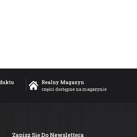
duktu
Realny Magazyn
części dostępne na magazynie
Zapisz Się Do Newslettera