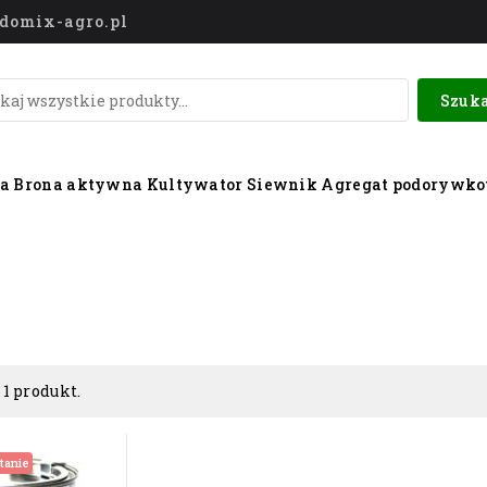
o@domix-agro.pl
Szuka
wa
Brona aktywna
Kultywator
Siewnik
Agregat podorywk
 1 produkt.
tanie