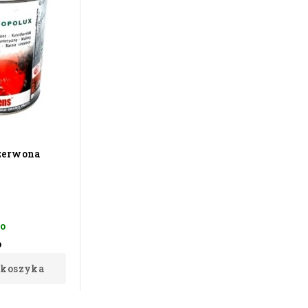
czerwona
to
o
 koszyka