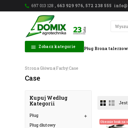
697 013 128
, 663 929 976, 572 238 555 inf
Zobacz kategorie

Pług
Brona talerzo
Strona Główna
Farby
Case
Case
Kupuj Według
Kategorii
Jest
Pług

Obecnie brak na s
Pług dłutowy