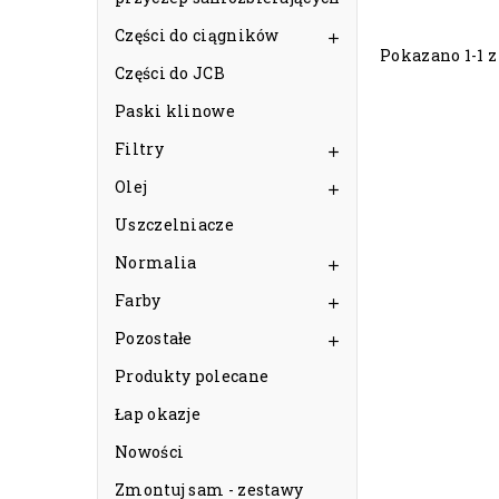
Części do ciągników

Pokazano 1-1 z 
Części do JCB
Paski klinowe
Filtry

Olej

Uszczelniacze
Normalia

Farby

Pozostałe

Produkty polecane
Łap okazje
Nowości
Zmontuj sam - zestawy