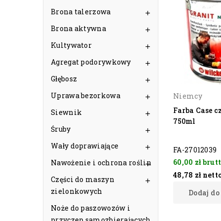
Brona talerzowa

Brona aktywna

Kultywator

Agregat podorywkowy

Głębosz

Uprawa bezorkowa
Niemcy

Farba Case 
Siewnik

750ml
Śruby

Wały doprawiające

FA-27012039
60,00 zł
brut
Nawożenie i ochrona roślin

48,78 zł
nett
Części do maszyn

zielonkowych
Dodaj do
Noże do paszowozów i
przyczep samozbierających