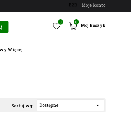
B2B
Moje konto
0
0
Mój koszyk
j
owy
Więcej

Dostępne
Sortuj wg: