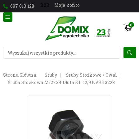
Moje konto
B2B
697 013 128

0
Strona Główna
Śruby
Śruby Stożkowe / Owal
Śruba Stożkowa M12x34 Dłuta Kl. 12,9 KV-013228