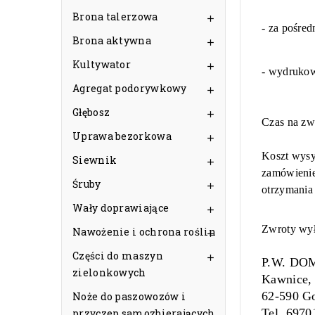
Brona talerzowa

- za pośre
Brona aktywna

Kultywator

- wydruko
Agregat podorywkowy

Głębosz

Czas na zw
Uprawa bezorkowa

Koszt wysy
Siewnik

zamówienie
Śruby

otrzymania 
Wały doprawiające

Zwroty wył
Nawożenie i ochrona roślin

Części do maszyn

P.W. DOM
zielonkowych
Kawnice, 
62-590 Go
Noże do paszowozów i
Tel. 6970
przyczep samozbierających