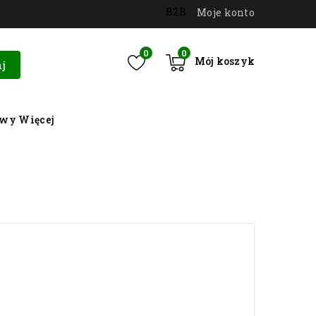
B2B
Moje konto
0
0
Mój koszyk
j
owy
Więcej