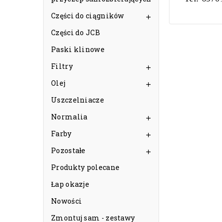
Części do ciągników

Części do JCB
Paski klinowe
Filtry

Olej

Uszczelniacze
Normalia

Farby

Pozostałe

Produkty polecane
Łap okazje
Nowości
Zmontuj sam - zestawy