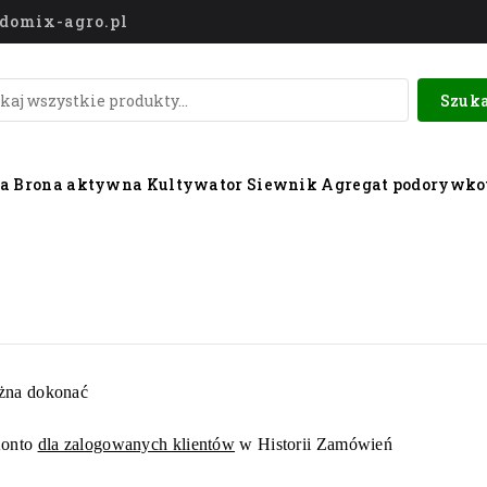
o@domix-agro.pl
Szuka
wa
Brona aktywna
Kultywator
Siewnik
Agregat podorywk
żna dokonać
onto
dla zalogowanych klientów
w
Historii Zamówień