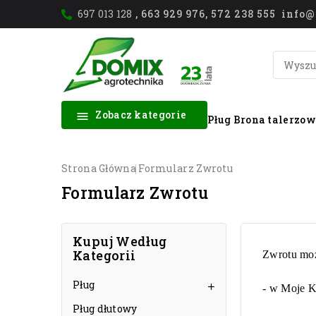
697 013 128
, 663 929 976, 572 238 555 inf
Zobacz kategorie

Pług
Brona talerzo
Strona Główna
Formularz Zwrotu
Formularz Zwrotu
Kupuj Według
Kategorii
Zwrotu mo
Pług

- w
Moje K
Pług dłutowy